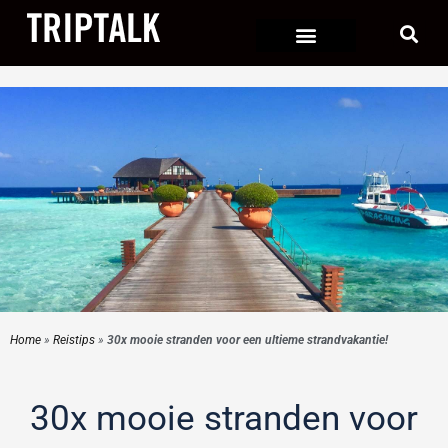
Ga
naar
de
inhoud
Home
»
Reistips
»
30x mooie stranden voor een ultieme strandvakantie!
30x mooie stranden voor