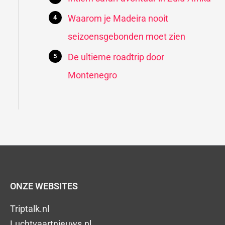
Waarom je Madeira nooit
seizoensgebonden moet zien
De ultieme roadtrip door
Montenegro
ONZE WEBSITES
Triptalk.nl
Luchtvaartnieuws.nl