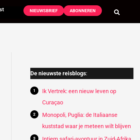
st
NIEUWSBRIEF
ABONNEREN
De nieuwste reisblogs
:
Ik Vertrek: een nieuw leven op
Curaçao
Monopoli, Puglia: de Italiaanse
kuststad waar je meteen wilt blijven
Intiem safari-avontuur in Zuid-Afrika