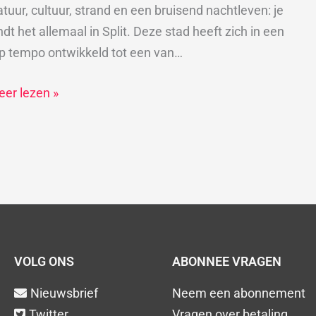
lit
tuur, cultuur, strand en een bruisend nachtleven: je
ndt het allemaal in Split. Deze stad heeft zich in een
oatië
p tempo ontwikkeld tot een van…
er lezen »
VOLG ONS
ABONNEE VRAGEN
Nieuwsbrief
Neem een abonnement
Twitter
Vragen over betaling