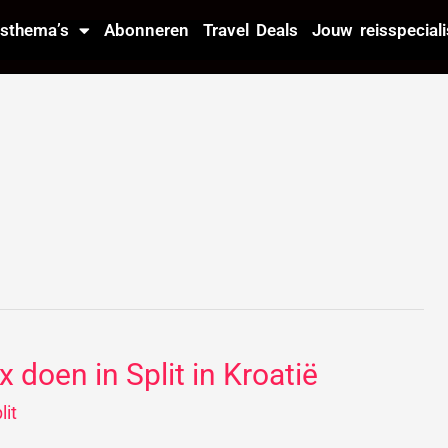
isthema’s
Abonneren
Travel Deals
Jouw reisspeciali
x doen in Split in Kroatië
x
oen
lit