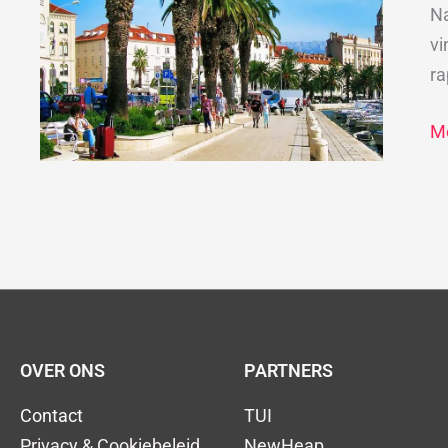
Sp
Na
in
vi
Kr
ra
Me
OVER ONS
PARTNERS
Contact
TUI
Privacy & Cookiebeleid
NewHeap