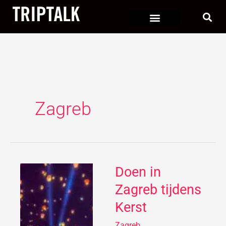
Ga
naar
de
inhoud
Zagreb
Doen in
Doen
in
Zagreb tijdens
Zagreb
Kerst
tijdens
Kerst
Zagreb