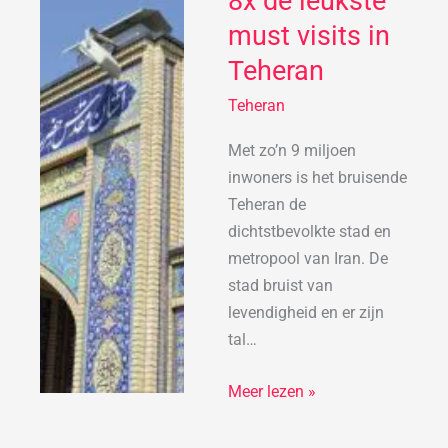
8x de leukste
de
must visits in
leukste
Teheran
must
visits
Teheran
in
Met zo’n 9 miljoen
Teheran
inwoners is het bruisende
Teheran de
dichtstbevolkte stad en
metropool van Iran. De
stad bruist van
levendigheid en er zijn
tal…
Meer lezen »