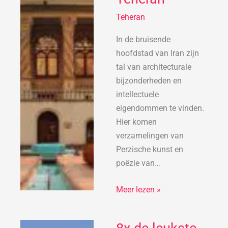
van
Teheran
Teheran
In de bruisende
hoofdstad van Iran zijn
tal van architecturale
bijzonderheden en
intellectuele
eigendommen te vinden.
Hier komen
verzamelingen van
Perzische kunst en
poëzie van…
Meer lezen »
8x