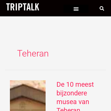
Ga
naar
de
inhoud
Teheran
De 10 meest
De
10
bijzondere
meest
musea van
bijzondere
Teheran
musea