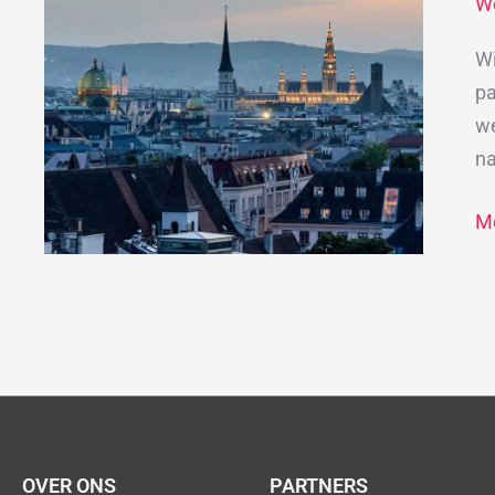
W
e
m
Wi
W
pa
we
na
Me
OVER ONS
PARTNERS