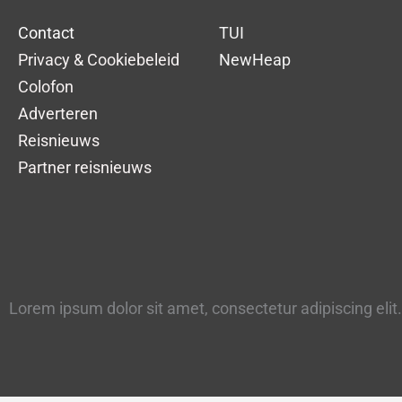
Contact
TUI
Privacy & Cookiebeleid
NewHeap
Colofon
Adverteren
Reisnieuws
Partner reisnieuws
Lorem ipsum dolor sit amet, consectetur adipiscing elit. 