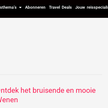
isthema’s
Abonneren
Travel Deals
Jouw reisspeciali
ntdek het bruisende en mooie
ntdek
t
Wenen
uisende