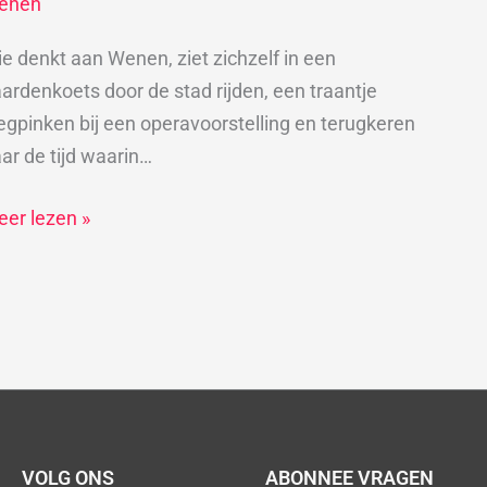
enen
n
ooie
e denkt aan Wenen, ziet zichzelf in een
enen
ardenkoets door de stad rijden, een traantje
gpinken bij een operavoorstelling en terugkeren
ar de tijd waarin…
er lezen »
VOLG ONS
ABONNEE VRAGEN