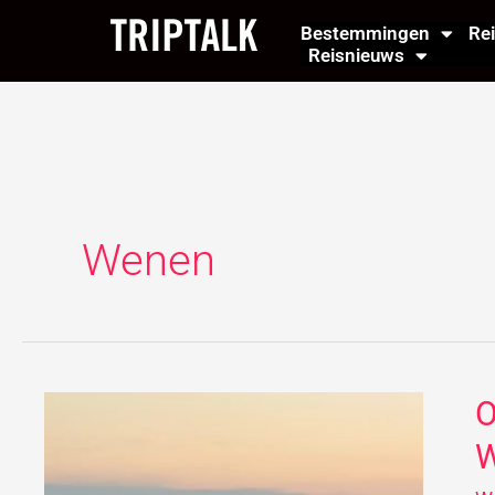
Ga
Bestemmingen
Re
naar
Reisnieuws
de
inhoud
Wenen
O
O
he
br