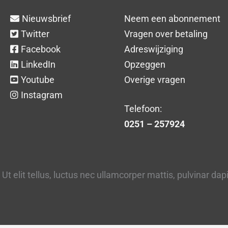
Nieuwsbrief
Neem een abonnement
Twitter
Vragen over betaling
Facebook
Adreswijziging
LinkedIn
Opzeggen
Youtube
Overige vragen
Instagram
Telefoon:
0251 – 257924
Ut elit tellus, luctus nec ullamcorper mattis, pulvinar dap