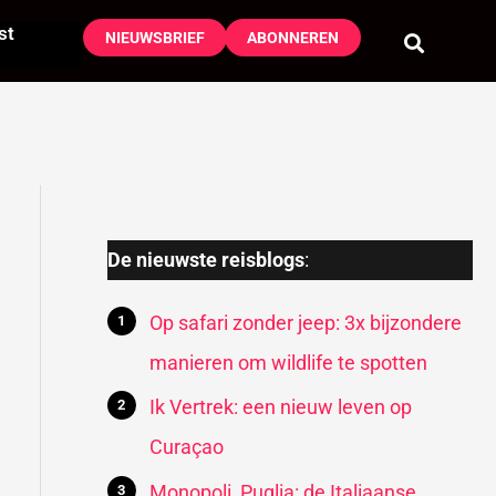
st
NIEUWSBRIEF
ABONNEREN
De nieuwste reisblogs
:
Op safari zonder jeep: 3x bijzondere
manieren om wildlife te spotten
Ik Vertrek: een nieuw leven op
Curaçao
Monopoli, Puglia: de Italiaanse