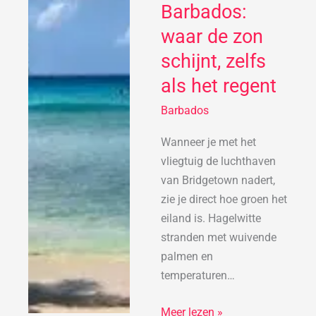
naar
Barbados:
Barbados:
waar de zon
waar
schijnt, zelfs
de
zon
als het regent
schijnt,
Barbados
zelfs
als
Wanneer je met het
het
vliegtuig de luchthaven
regent
van Bridgetown nadert,
zie je direct hoe groen het
eiland is. Hagelwitte
stranden met wuivende
palmen en
temperaturen…
Meer lezen »