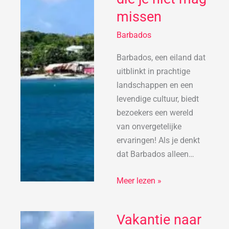
5x
missen
activiteiten
Barbados
die
je
Barbados, een eiland dat
niet
uitblinkt in prachtige
mag
landschappen en een
missen
levendige cultuur, biedt
bezoekers een wereld
van onvergetelijke
ervaringen! Als je denkt
dat Barbados alleen…
Meer lezen »
Vakantie naar
Vakantie