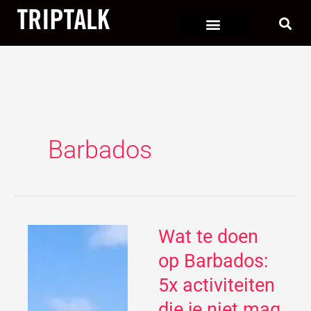
Ga
naar
de
inhoud
Barbados
Wat te doen
Wat
te
op Barbados:
doen
5x activiteiten
op
die je niet mag
Barbados: