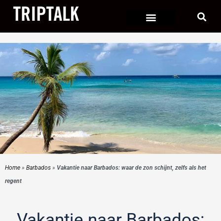
Ga
naar
de
inhoud
Home
»
Barbados
»
Vakantie naar Barbados: waar de zon schijnt, zelfs als het
regent
Vakantie naar Barbados: