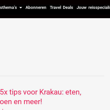
isthema’s
Abonneren
Travel Deals
Jouw reisspeciali
5x tips voor Krakau: eten,
5x
ps
oen en meer!
or