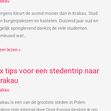
rakau
akau:
en,
rgens kleurt de avond mooier dan in Krakau. Stad
oen
n burgerpaleizen en kastelen. Duizend jaar oud en
n
gelijk springlevend dankzij de vele studenten.
eer!
enieuwd wat…
er lezen »
x tips voor een stedentrip naar
x
ps
rakau
or
rakau
en
edentrip
akau is een van de grootste steden in Polen.
ar
jdens mijn interrail door Oost-Europa besloot ik om