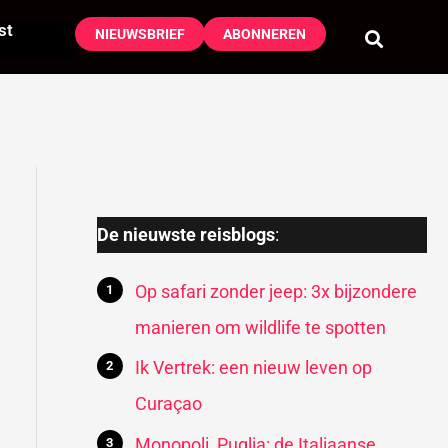
st
NIEUWSBRIEF
ABONNEREN
De nieuwste reisblogs
:
Op safari zonder jeep: 3x bijzondere
manieren om wildlife te spotten
Ik Vertrek: een nieuw leven op
Curaçao
Monopoli, Puglia: de Italiaanse