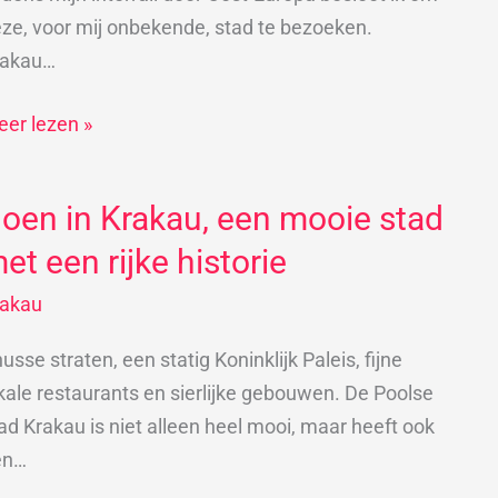
akau
ze, voor mij onbekende, stad te bezoeken.
rakau…
er lezen »
oen in Krakau, een mooie stad
oen
et een rijke historie
akau,
rakau
en
ooie
usse straten, een statig Koninklijk Paleis, fijne
ad
kale restaurants en sierlijke gebouwen. De Poolse
et
ad Krakau is niet alleen heel mooi, maar heeft ook
en
en…
jke