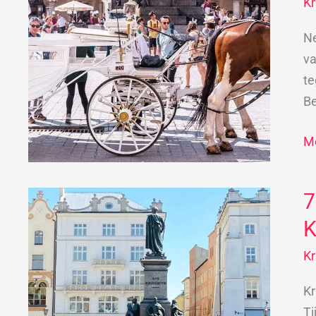
K
Kr
et
Ne
d
va
e
te
m
B
Me
7
7
ti
K
vo
K
e
st
Kr
na
Ti