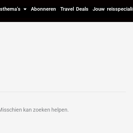
isthema’s
Abonneren
Travel Deals
Jouw reisspeciali
. Misschien kan zoeken helpen.