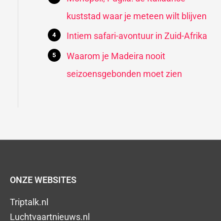
kuststad waar je meteen wilt blijven
Intiem safari-avontuur in Zuid-Afrika
Waarom je Madeira nooit
seizoensgebonden moet zien
ONZE WEBSITES
Triptalk.nl
Luchtvaartnieuws.nl