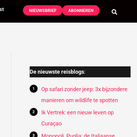
st
NIEUWSBRIEF
ABONNEREN
De nieuwste reisblogs
:
Op safari zonder jeep: 3x bijzondere
manieren om wildlife te spotten
Ik Vertrek: een nieuw leven op
Curaçao
Monopoli, Puglia: de Italiaanse