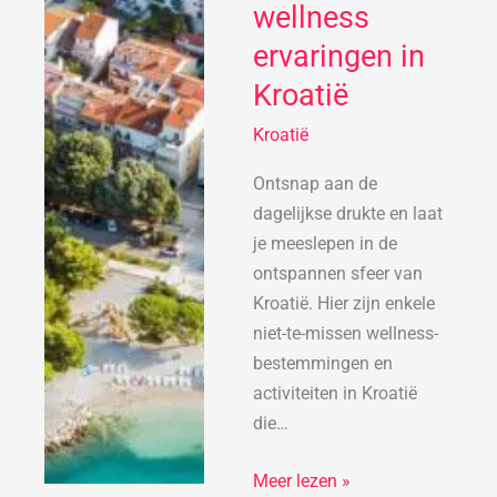
wellness
missen
ervaringen in
wellness
ervaringen
Kroatië
in
Kroatië
Kroatië
Ontsnap aan de
dagelijkse drukte en laat
je meeslepen in de
ontspannen sfeer van
Kroatië. Hier zijn enkele
niet-te-missen wellness-
bestemmingen en
activiteiten in Kroatië
die…
Meer lezen »