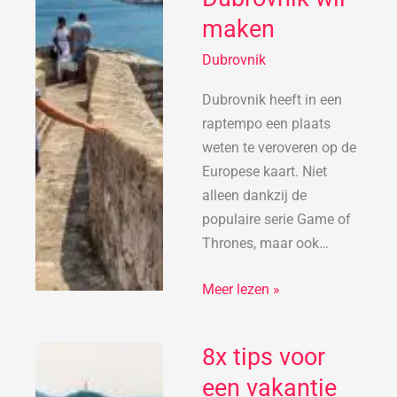
naar
maken
Dubrovnik
Dubrovnik
wil
maken
Dubrovnik heeft in een
raptempo een plaats
weten te veroveren op de
Europese kaart. Niet
alleen dankzij de
populaire serie Game of
Thrones, maar ook…
Meer lezen »
8x tips voor
8x
tips
een vakantie