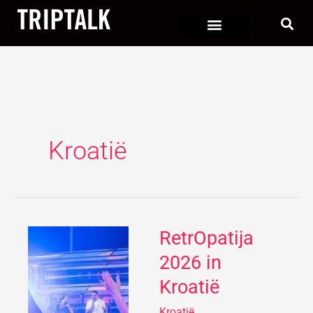
Ga
naar
de
inhoud
Kroatië
RetrOpatija
RetrOpatija
2026
2026 in
in
Kroatië
Kroatië
Kroatië