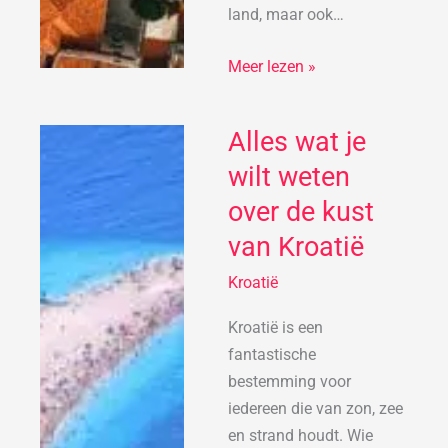
land, maar ook…
Meer lezen »
Alles wat je
Alles
wat
wilt weten
je
over de kust
wilt
van Kroatië
weten
over
Kroatië
de
kust
Kroatië is een
van
fantastische
Kroatië
bestemming voor
iedereen die van zon, zee
en strand houdt. Wie