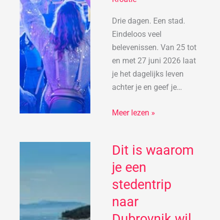
Drie dagen. Een stad.
Eindeloos veel
belevenissen. Van 25 tot
en met 27 juni 2026 laat
je het dagelijks leven
achter je en geef je…
Meer lezen »
Dit is waarom
Dit
is
je een
waarom
stedentrip
je
naar
een
stedentrip
Dubrovnik wil