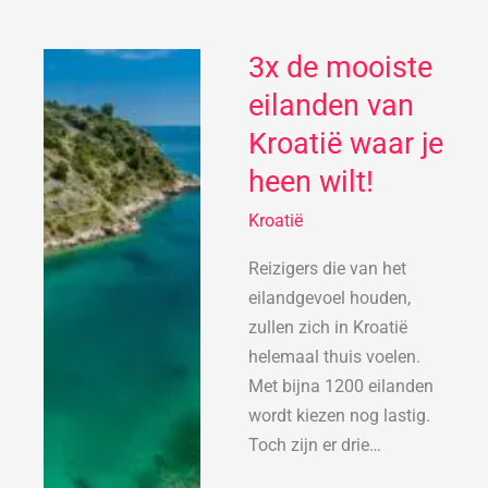
3x de mooiste
3x
de
eilanden van
mooiste
Kroatië waar je
eilanden
heen wilt!
van
Kroatië
Kroatië
waar
je
Reizigers die van het
heen
eilandgevoel houden,
wilt!
zullen zich in Kroatië
helemaal thuis voelen.
Met bijna 1200 eilanden
wordt kiezen nog lastig.
Toch zijn er drie…