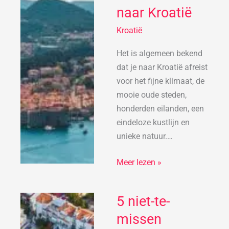
voor
naar Kroatië
een
vakantie
Kroatië
naar
Het is algemeen bekend
Kroatië
dat je naar Kroatië afreist
voor het fijne klimaat, de
mooie oude steden,
honderden eilanden, een
eindeloze kustlijn en
unieke natuur.…
Meer lezen »
5 niet-te-
5
niet-
missen
te-