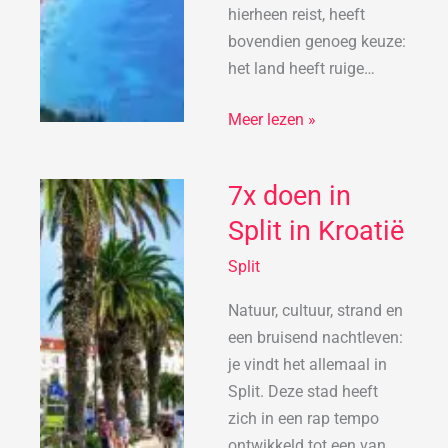
hierheen reist, heeft
bovendien genoeg keuze:
het land heeft ruige…
Meer lezen »
7x doen in
7x
doen
Split in Kroatië
in
Split
Split
in
Natuur, cultuur, strand en
Kroatië
een bruisend nachtleven:
je vindt het allemaal in
Split. Deze stad heeft
zich in een rap tempo
ontwikkeld tot een van…