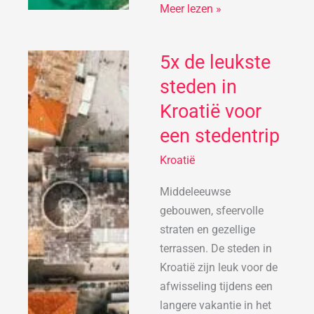
Meer lezen »
5x de leukste
5x
de
steden in
leukste
Kroatië voor
steden
een stedentrip
in
Kroatië
Kroatië
voor
een
Middeleeuwse
stedentrip
gebouwen, sfeervolle
straten en gezellige
terrassen. De steden in
Kroatië zijn leuk voor de
afwisseling tijdens een
langere vakantie in het