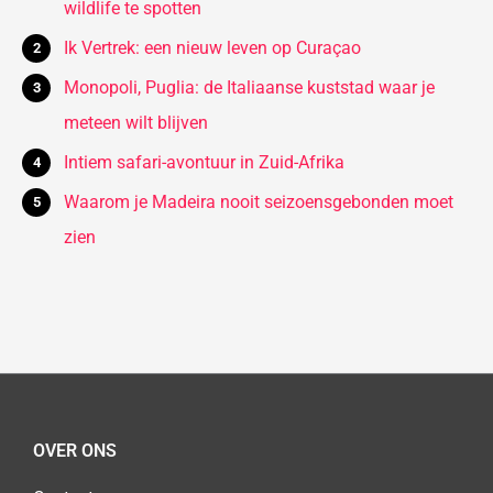
wildlife te spotten
Ik Vertrek: een nieuw leven op Curaçao
Monopoli, Puglia: de Italiaanse kuststad waar je
meteen wilt blijven
Intiem safari-avontuur in Zuid-Afrika
Waarom je Madeira nooit seizoensgebonden moet
zien
OVER ONS