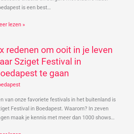
neren
edapest is een best…
er lezen »
x redenen om ooit in je leven
x
edenen
aar Sziget Festival in
m
oedapest te gaan
it
oedapest
n van onze favoriete festivals in het buitenland is
ven
iget Festival in Boedapest. Waarom? In zeven
ar
agen maak je kennis met meer dan 1000 shows…
iget
stival