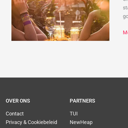
B
st
go
Me
OVER ONS
PARTNERS
Contact
TUI
Privacy & Cookiebeleid
NewHeap