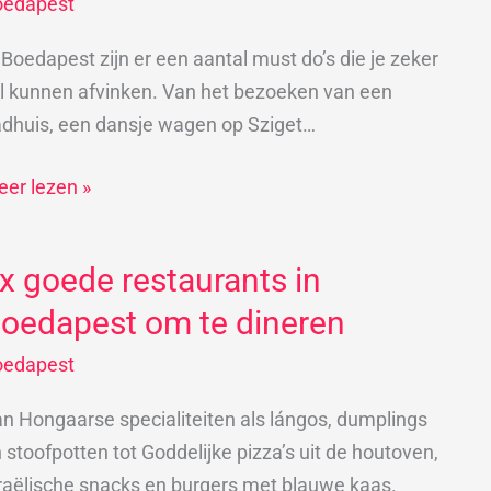
oedapest
oedapest?
 Boedapest zijn er een aantal must do’s die je zeker
ntdek
l kunnen afvinken. Van het bezoeken van een
uke
dhuis, een dansje wagen op Sziget…
ps!
er lezen »
x goede restaurants in
x
oede
oedapest om te dineren
staurants
oedapest
oedapest
n Hongaarse specialiteiten als lángos, dumplings
m
 stoofpotten tot Goddelijke pizza’s uit de houtoven,
raëlische snacks en burgers met blauwe kaas.