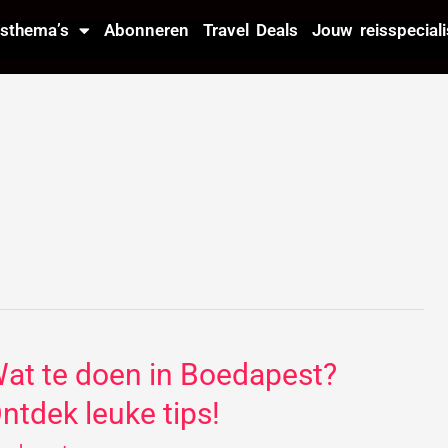
isthema’s
Abonneren
Travel Deals
Jouw reisspeciali
at te doen in Boedapest?
at
ntdek leuke tips!
oen