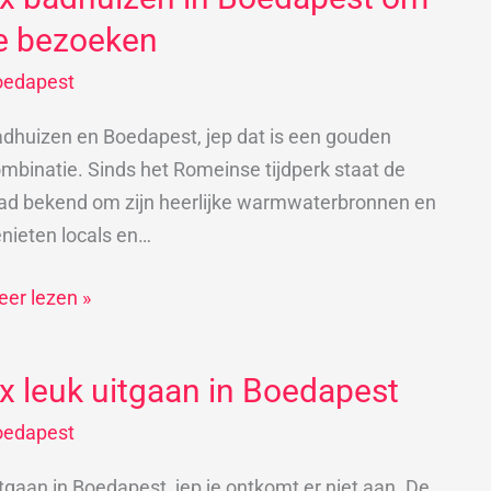
dhuizen
e bezoeken
oedapest
oedapest
m
dhuizen en Boedapest, jep dat is een gouden
mbinatie. Sinds het Romeinse tijdperk staat de
ezoeken
ad bekend om zijn heerlijke warmwaterbronnen en
nieten locals en…
er lezen »
x leuk uitgaan in Boedapest
x
uk
oedapest
tgaan
tgaan in Boedapest, jep je ontkomt er niet aan. De