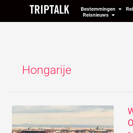
Ga
Bestemmingen
Re
naar
Reisnieuws
de
inhoud
Hongarije
W
W
te
O
d