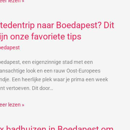
er lezen »
oedapest
tedentrip naar Boedapest? Dit
edentrip
aan
ar
ijn onze favoriete tips
oedapest?
oedapest
t
jn
edapest, een eigenzinnige stad met een
nze
ansachtige look en een rauw Oost-Europees
voriete
ndje. Een heerlijke plek waar je prima een week
ps
nt vertoeven. Dit door…
er lezen »
x badhuizen in Boedapest om
x