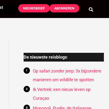
st
NIEUWSBRIEF
ABONNEREN
De nieuwste reisblogs
:
Op safari zonder jeep: 3x bijzondere
manieren om wildlife te spotten
Ik Vertrek: een nieuw leven op
Curaçao
Monopoli, Puglia: de Italiaanse