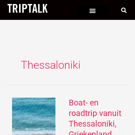
Ga
naar
de
inhoud
Thessaloniki
Boat- en
Boat-
en
roadtrip vanuit
roadtrip
Thessaloniki,
vanuit
Griekenland
Thessaloniki,