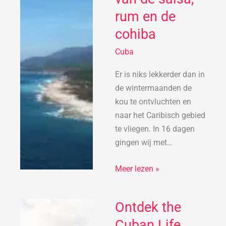
land
rum en de
van
de
cohiba
salsa,
Cuba
rum
en
Er is niks lekkerder dan in
de
de wintermaanden de
cohiba
kou te ontvluchten en
naar het Caribisch gebied
te vliegen. In 16 dagen
gingen wij met…
Meer lezen »
Ontdek the
Ontdek
the
Cuban Life