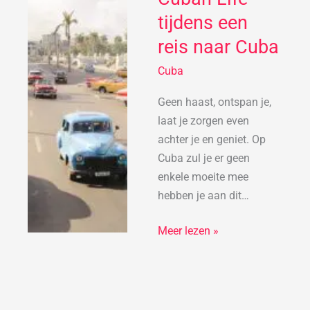
Cuban
tijdens een
Life
reis naar Cuba
tijdens
een
Cuba
reis
naar
Geen haast, ontspan je,
Cuba
laat je zorgen even
achter je en geniet. Op
Cuba zul je er geen
enkele moeite mee
hebben je aan dit…
Meer lezen »