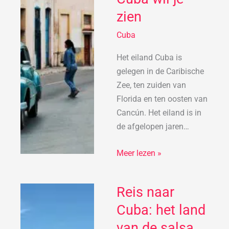
je
zien
zien
Cuba
Het eiland Cuba is
gelegen in de Caribische
Zee, ten zuiden van
Florida en ten oosten van
Cancún. Het eiland is in
de afgelopen jaren…
Meer lezen »
Reis naar
Reis
naar
Cuba: het land
Cuba: het
van de salsa,