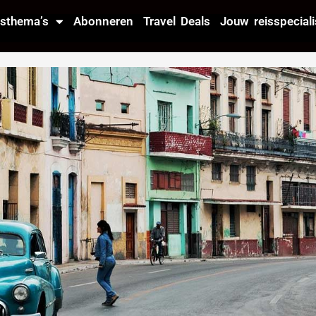
isthema’s
Abonneren
Travel Deals
Jouw reisspeciali