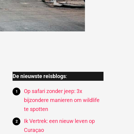
De nieuwste reisblogs
:
Op safari zonder jeep: 3x
bijzondere manieren om wildlife
te spotten
Ik Vertrek: een nieuw leven op
Curaçao