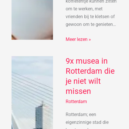
koffietentje kunnen zitten
om te werken, met
vrienden bij te kletsen of
gewoon om te genieten…
Meer lezen »
9x musea in
9x
musea
Rotterdam die
in
je niet wilt
Rotterdam
missen
die
je
Rotterdam
niet
wilt
Rotterdam; een
missen
eigenzinnige stad die