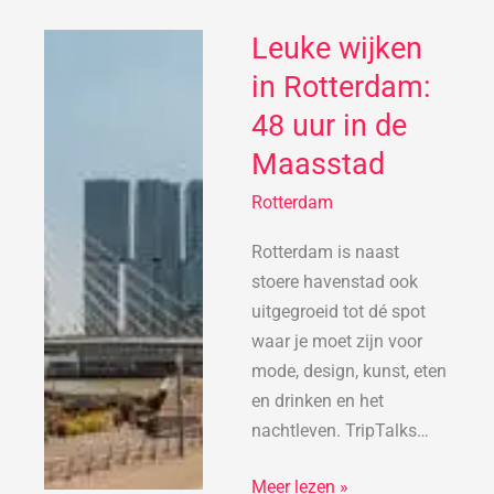
Leuke wijken
Leuke
wijken
in Rotterdam:
in
48 uur in de
Rotterdam:
Maasstad
48
uur
Rotterdam
in
de
Rotterdam is naast
Maasstad
stoere havenstad ook
uitgegroeid tot dé spot
waar je moet zijn voor
mode, design, kunst, eten
en drinken en het
nachtleven. TripTalks…
Meer lezen »