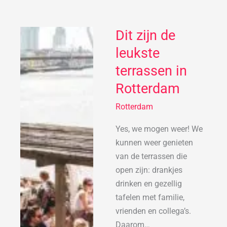
Dit zijn de
Dit
zijn
leukste
de
terrassen in
leukste
Rotterdam
terrassen
in
Rotterdam
Rotterdam
Yes, we mogen weer! We
kunnen weer genieten
van de terrassen die
open zijn: drankjes
drinken en gezellig
tafelen met familie,
vrienden en collega’s.
Daarom…