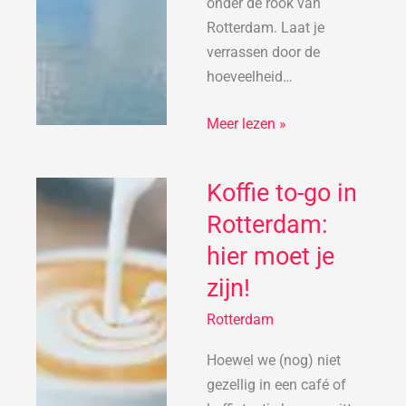
onder de rook van
Rotterdam. Laat je
verrassen door de
hoeveelheid…
Meer lezen »
Koffie to-go in
Koffie
to-
Rotterdam:
go
hier moet je
in
zijn!
Rotterdam:
hier
Rotterdam
moet
je
Hoewel we (nog) niet
zijn!
gezellig in een café of