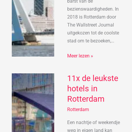
barst van de
bezienswaardigheden. In
2018 is Rotterdam door
The Wallstreet Journal
uitgekozen tot de coolste
stad om te bezoeken,…
Meer lezen »
11x de leukste
11x
de
hotels in
leukste
Rotterdam
hotels
in
Rotterdam
Rotterdam
Een nachtje of weekendje
weg in eigen land kan