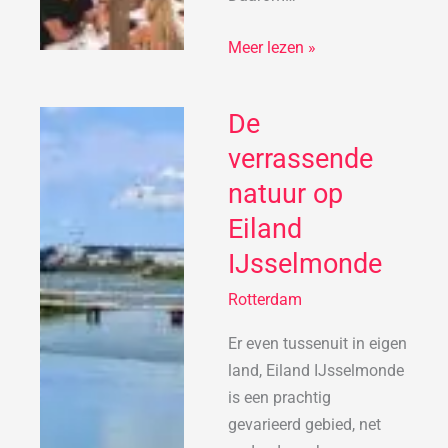
Meer lezen »
De
De
verrassende
verrassende
natuur
natuur op
op
Eiland
Eiland
IJsselmonde
IJsselmonde
Rotterdam
Er even tussenuit in eigen
land, Eiland IJsselmonde
is een prachtig
gevarieerd gebied, net