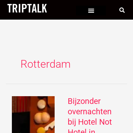
Ga
naar
de
inhoud
Rotterdam
Bijzonder
Bijzonder
overnachten
overnachten
bij
bij Hotel Not
Hotel
Hotel in
Not