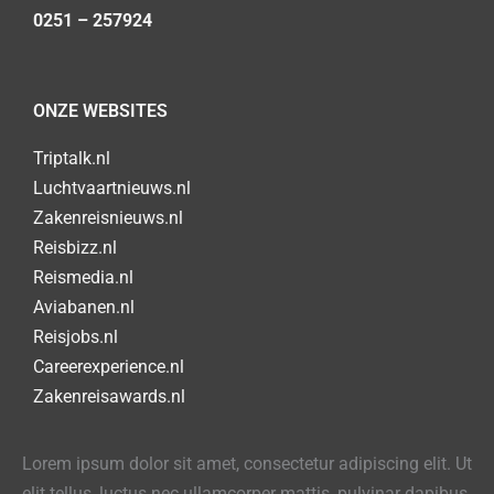
0251 – 257924
ONZE WEBSITES
Triptalk.nl
Luchtvaartnieuws.nl
Zakenreisnieuws.nl
Reisbizz.nl
Reismedia.nl
Aviabanen.nl
Reisjobs.nl
Careerexperience.nl
Zakenreisawards.nl
Lorem ipsum dolor sit amet, consectetur adipiscing elit. Ut
elit tellus, luctus nec ullamcorper mattis, pulvinar dapibus