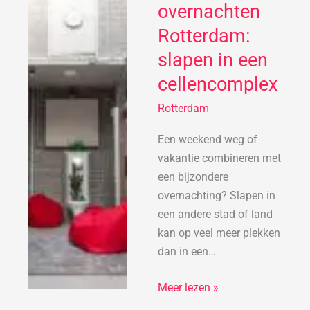
overnachten
overnachten
Rotterdam:
Rotterdam:
slapen
slapen in een
in
een
cellencomplex
cellencomplex
Rotterdam
Een weekend weg of
vakantie combineren met
een bijzondere
overnachting? Slapen in
een andere stad of land
kan op veel meer plekken
dan in een…
Meer lezen »