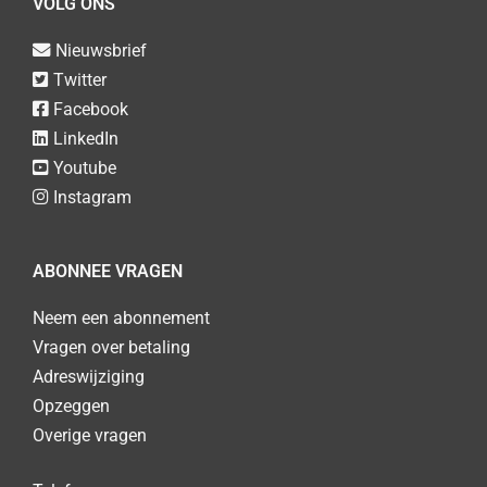
VOLG ONS
Nieuwsbrief
Twitter
Facebook
LinkedIn
Youtube
Instagram
ABONNEE VRAGEN
Neem een abonnement
Vragen over betaling
Adreswijziging
Opzeggen
Overige vragen