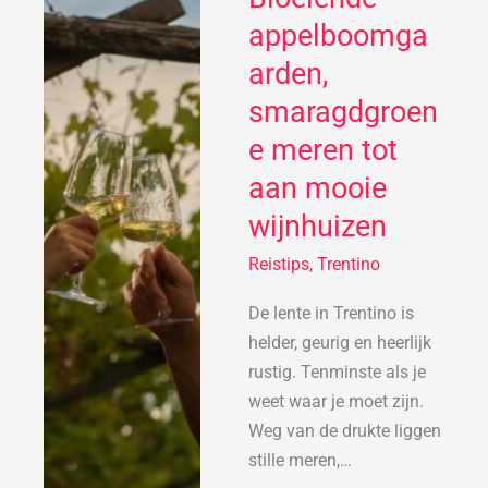
travel
appelboomga
Trentino:
Bloeiende
arden,
appelboomgaarden,
smaragdgroen
smaragdgroene
e meren tot
meren
tot
aan mooie
aan
wijnhuizen
mooie
Reistips
,
Trentino
wijnhuizen
De lente in Trentino is
helder, geurig en heerlijk
rustig. Tenminste als je
weet waar je moet zijn.
Weg van de drukte liggen
stille meren,…