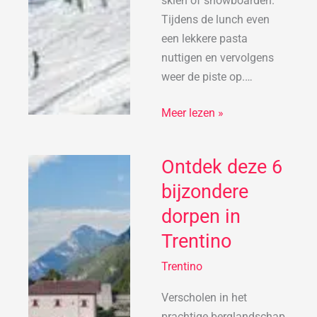
skiën of snowboarden.
Tijdens de lunch even
een lekkere pasta
nuttigen en vervolgens
weer de piste op.…
Meer lezen »
Ontdek deze 6
Ontdek
deze
bijzondere
6
dorpen in
bijzondere
Trentino
dorpen
in
Trentino
Trentino
Verscholen in het
prachtige berglandschap