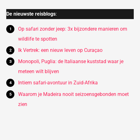
De nieuwste reisblogs
:
Op safari zonder jeep: 3x bijzondere manieren om
wildlife te spotten
Ik Vertrek: een nieuw leven op Curaçao
Monopoli, Puglia: de Italiaanse kuststad waar je
meteen wilt blijven
Intiem safari-avontuur in Zuid-Afrika
Waarom je Madeira nooit seizoensgebonden moet
zien