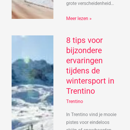
grote verscheidenheid…
Meer lezen »
8 tips voor
8
tips
bijzondere
voor
ervaringen
bijzondere
tijdens de
ervaringen
tijdens
wintersport in
de
Trentino
wintersport
Trentino
in
Trentino
In Trentino vind je mooie
pistes voor eindeloos