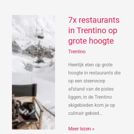
7x restaurants
7x
restaurants
in Trentino op
in
grote hoogte
Trentino
op
Trentino
grote
Heerlijk eten op grote
hoogte
hoogte in restaurants die
op een steenworp
afstand van de pistes
liggen; in de Trentino
skigebieden kom je op
culinair gebied…
Meer lezen »