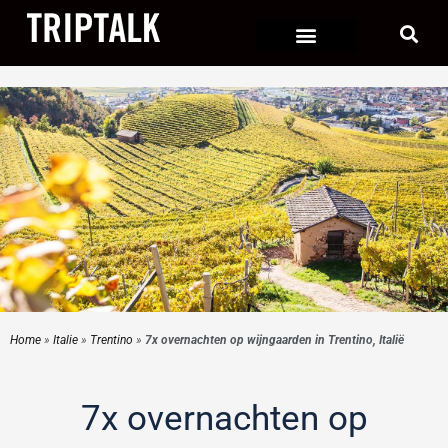
Ga
naar
de
inhoud
Home
»
Italie
»
Trentino
»
7x overnachten op wijngaarden in Trentino, Italië
7x overnachten op