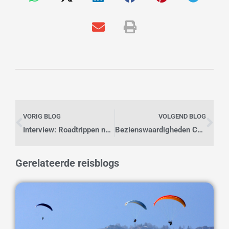
Vorige
Vo
VORIG BLOG
VOLGEND BLOG
Interview: Roadtrippen naar Centraal-Azië; de reis van Milene en Yuri
Bezienswaardigheden Costa Dorada: doen en zien voor cultuurliefhebbers
Gerelateerde reisblogs