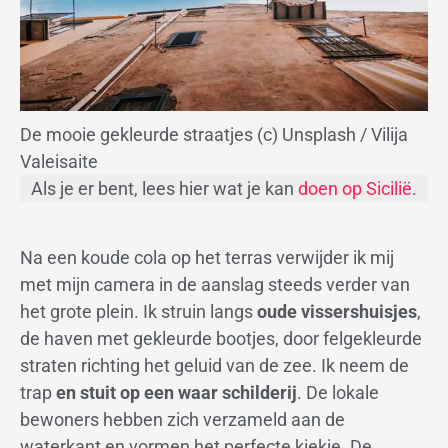
De mooie gekleurde straatjes (c) Unsplash / Vilija
Valeisaite
Als je er bent, lees hier wat je kan
doen op Sicilië
.
Na een koude cola op het terras verwijder ik mij
met mijn camera in de aanslag steeds verder van
het grote plein. Ik struin langs
oude vissershuisjes
,
de haven met gekleurde bootjes, door felgekleurde
straten richting het geluid van de zee. Ik neem de
trap
en stuit op een waar schilderij
. De lokale
bewoners hebben zich verzameld aan de
waterkant en vormen het perfecte kiekje. De