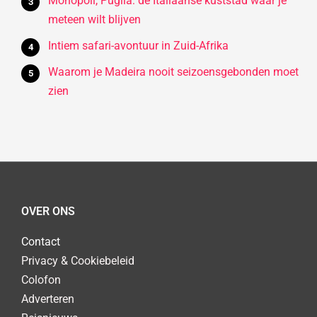
Monopoli, Puglia: de Italiaanse kuststad waar je
meteen wilt blijven
Intiem safari-avontuur in Zuid-Afrika
Waarom je Madeira nooit seizoensgebonden moet
zien
OVER ONS
Contact
Privacy & Cookiebeleid
Colofon
Adverteren