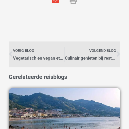
Vorige
Vo
VORIG BLOG
VOLGEND BLOG
Vegetarisch en vegan eten in restaurants in Kyoto, Japan
Culinair genieten bij restaurants in Saoedi-Arabië
Gerelateerde reisblogs