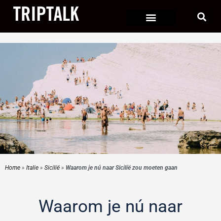
Ga
naar
de
inhoud
Home
»
Italie
»
Sicilië
»
Waarom je nú naar Sicilië zou moeten gaan
Waarom je nú naar