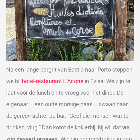
Na een lange bergrit van Bastia naar Porto stoppen
we bij
hotel-restaurant L’Aitone
in Evisa. We zijn te
laat voor de lunch en te vroeg voor het diner. De
eigenaar – een oude morsige baas – zwaait naar
de
garçon
achter de bar: “Geef die mensen wat te
drinken, vlug.” Dan komt de kok erbij, hij wil dat
we
zijn dessert proeven
. We zijn neergestreken in een