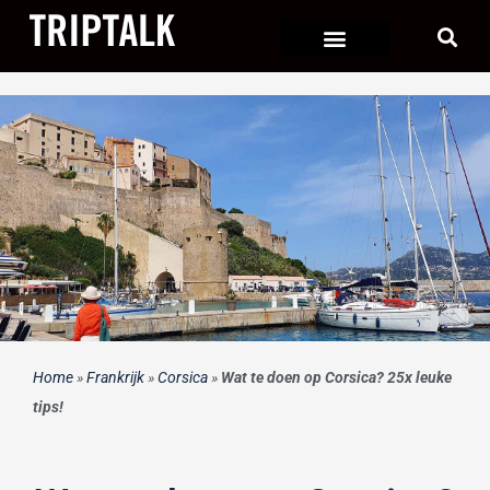
Ga
naar
de
inhoud
Home
»
Frankrijk
»
Corsica
»
Wat te doen op Corsica? 25x leuke
tips!