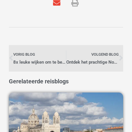
Vorige
Vo
VORIG BLOG
VOLGEND BLOG
8x leuke wijken om te bezoeken in Seoul, Zuid-Korea
Ontdek het prachtige Noorwegen per postboot
Gerelateerde reisblogs