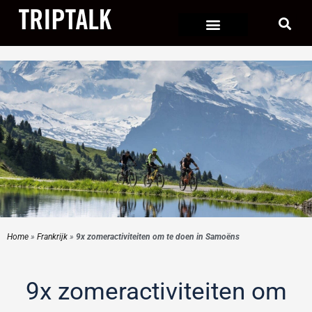
Ga
naar
de
inhoud
Home
»
Frankrijk
»
9x zomeractiviteiten om te doen in Samoëns
9x zomeractiviteiten om