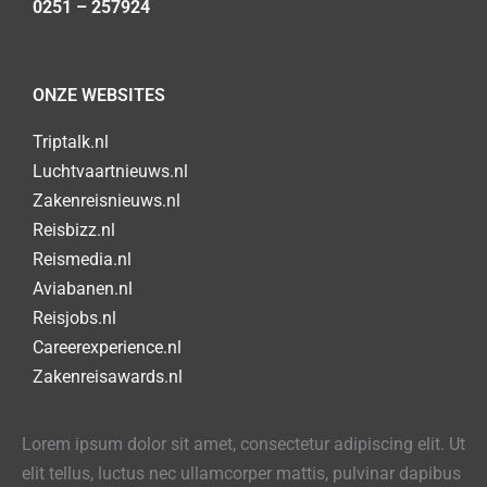
0251 – 257924
ONZE WEBSITES
Triptalk.nl
Luchtvaartnieuws.nl
Zakenreisnieuws.nl
Reisbizz.nl
Reismedia.nl
Aviabanen.nl
Reisjobs.nl
Careerexperience.nl
Zakenreisawards.nl
Lorem ipsum dolor sit amet, consectetur adipiscing elit. Ut
elit tellus, luctus nec ullamcorper mattis, pulvinar dapibus