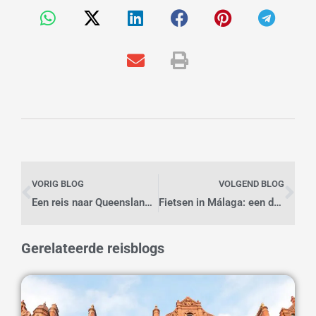
Vorige
Vo
VORIG BLOG
VOLGEND BLOG
Een reis naar Queensland, Australië
Fietsen in Málaga: een dagje langs de kust en visserswijken
Gerelateerde reisblogs