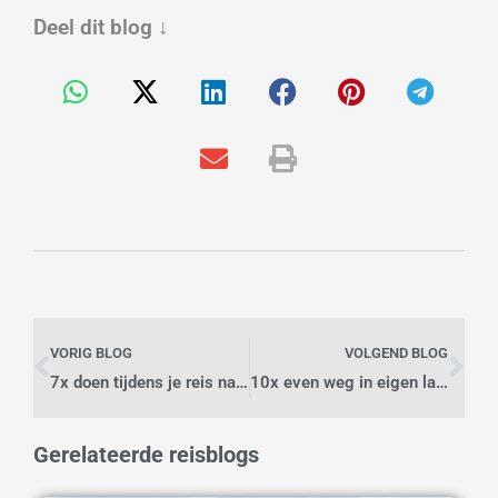
Deel dit blog
↓
Vorige
Vo
VORIG BLOG
VOLGEND BLOG
7x doen tijdens je reis naar Jordanië
10x even weg in eigen land doe je bij deze unieke spots
Gerelateerde reisblogs