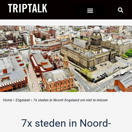
Ga
naar
de
inhoud
Home
»
Engeland
»
7x steden in Noord-Engeland om niet te missen
7x steden in Noord-