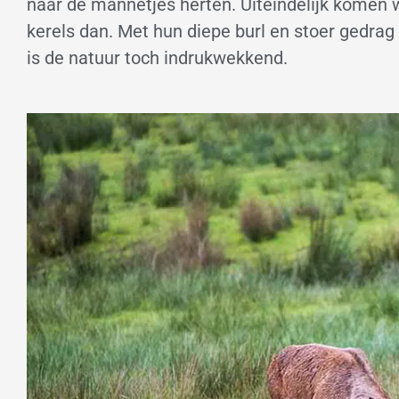
naar de mannetjes herten. Uiteindelijk komen w
kerels dan. Met hun diepe burl en stoer gedra
is de natuur toch indrukwekkend.