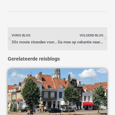
Vorige
Vo
VORIG BLOG
VOLGEND BLOG
30x mooie stranden voor een ultieme strandvakantie!
Ga mee op vakantie naar Formentera: het kleine zusje van Ibiza
Gerelateerde reisblogs