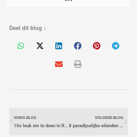
Deel dit blog
↓
Vorige
Vo
VORIG BLOG
VOLGEND BLOG
10x leuk om te doen in Rome
8 paradijselijke eilanden in Thailand om niet te missen