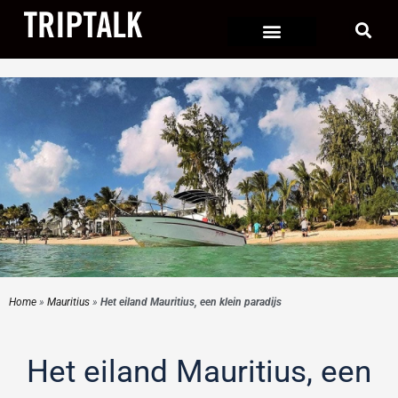
Ga
naar
de
inhoud
Home
»
Mauritius
»
Het eiland Mauritius, een klein paradijs
Het eiland Mauritius, een