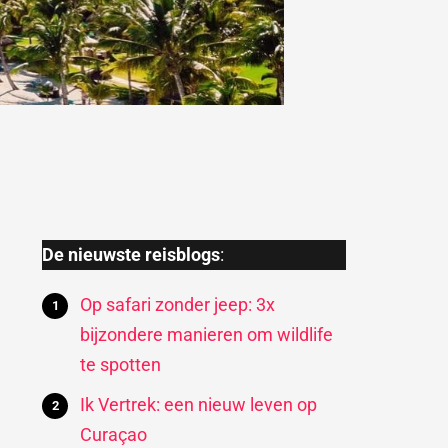
De nieuwste reisblogs
:
Op safari zonder jeep: 3x
bijzondere manieren om wildlife
te spotten
Ik Vertrek: een nieuw leven op
Curaçao