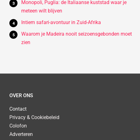
Monopoli, Puglia: de Italiaanse kuststad waar je
meteen wilt blijven
Intiem safari-avontuur in Zuid-Afrika
Waarom je Madeira nooit seizoensgebonden moet
zien
OVER ONS
Contact
Privacy & Cookiebeleid
Colofon
Adverteren