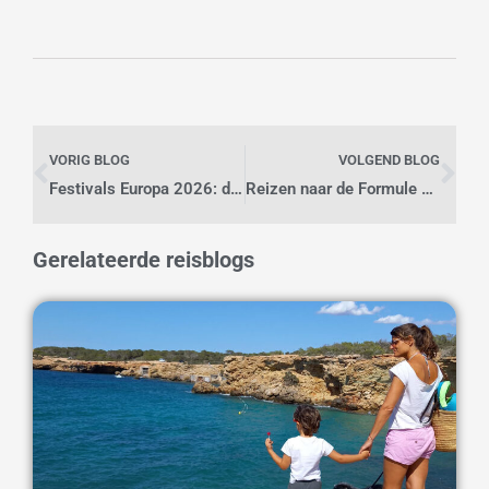
Vorige
Vo
VORIG BLOG
VOLGEND BLOG
Festivals Europa 2026: deze 11 festivals in het buitenland wil je niet missen!
Reizen naar de Formule 1 in 2026 & F1 kalender
Gerelateerde reisblogs