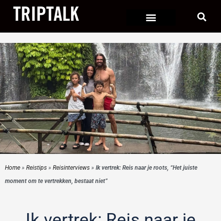
Ga
naar
de
inhoud
Home
»
Reistips
»
Reisinterviews
»
Ik vertrek: Reis naar je roots, “Het juiste
moment om te vertrekken, bestaat niet”
Ik vertrek: Reis naar je