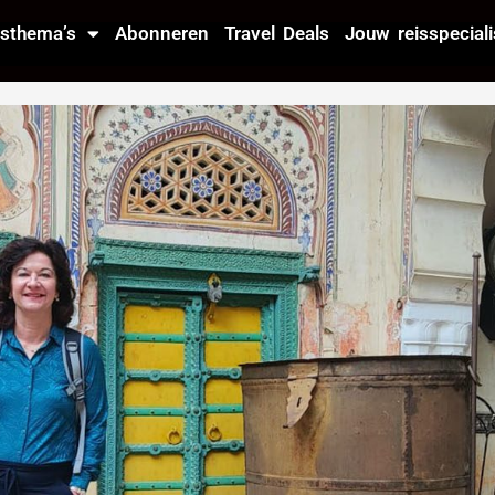
isthema’s
Abonneren
Travel Deals
Jouw reisspeciali