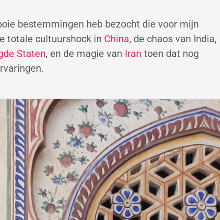
mooie bestemmingen heb bezocht die voor mijn
e totale cultuurshock in
China
, de chaos van India,
gde Staten
, en de magie van
Iran
toen dat nog
ervaringen.