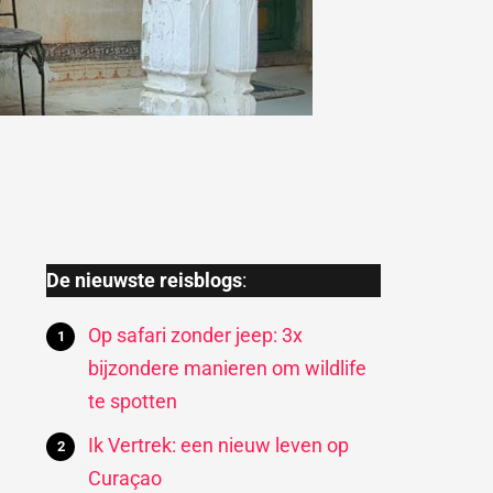
De nieuwste reisblogs
:
Op safari zonder jeep: 3x
bijzondere manieren om wildlife
te spotten
Ik Vertrek: een nieuw leven op
Curaçao