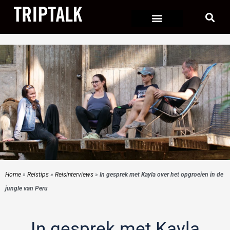
Ga
naar
de
inhoud
Home
»
Reistips
»
Reisinterviews
»
In gesprek met Kayla over het opgroeien in de
jungle van Peru
In gesprek met Kayla