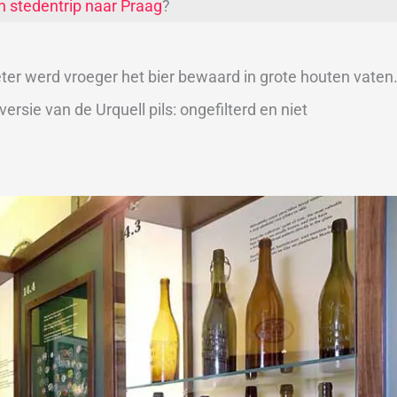
n stedentrip naar Praag
?
er werd vroeger het bier bewaard in grote houten vaten
rsie van de Urquell pils: ongefilterd en niet