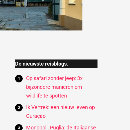
De nieuwste reisblogs
:
Op safari zonder jeep: 3x
bijzondere manieren om
wildlife te spotten
Ik Vertrek: een nieuw leven op
Curaçao
Monopoli, Puglia: de Italiaanse