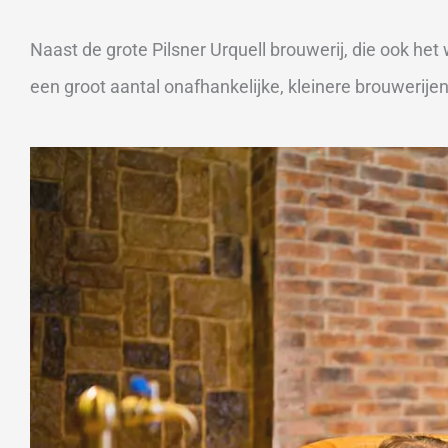
Naast de grote Pilsner Urquell brouwerij, die ook he
een groot aantal onafhankelijke, kleinere brouwerije