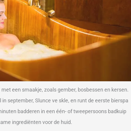
en met een smaakje, zoals gember, bosbessen en kersen.
l in september, Slunce ve skle, en runt de eerste bierspa
g minuten badderen in een één- of tweepersoons badkuip
zame ingrediënten voor de huid.