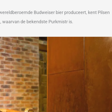
t wereldberoemde Budweiser bier produceert, kent Pilsen
n, waarvan de bekendste Purkmistr is.