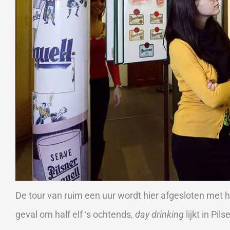
De tour van ruim een uur wordt hier afgesloten met he
geval om half elf ‘s ochtends,
day drinking
lijkt in Pil