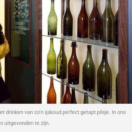
t drinken van zo’n ijskoud perfect getapt pilsje. In ons
sen uitgevonden te zijn.