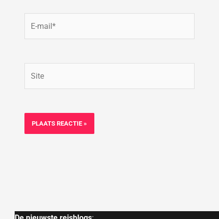
E-
mail*
Site
De nieuwste reisblogs
: