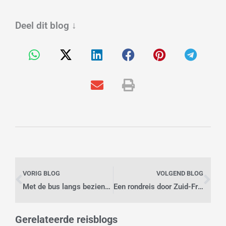
Deel dit blog
↓
Vorige
Vo
VORIG BLOG
VOLGEND BLOG
Met de bus langs bezienswaardigheden in Rajasthan
Een rondreis door Zuid-Frankrijk
Gerelateerde reisblogs