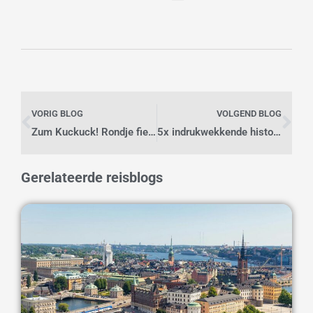
Vorige
Vo
VORIG BLOG
VOLGEND BLOG
Zum Kuckuck! Rondje fietsen in het Zwarte Woud
5x indrukwekkende historische bezienswaardigheden in de Algarve
Gerelateerde reisblogs