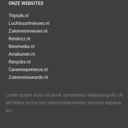
ONZE WEBSITES
Triptalk.nl
Luchtvaartnieuws.nl
Zakenreisnieuws.nl
Reisbizz.nl
Reismedia.nl
Aviabanen.nl
Reisjobs.nl
Careerexperience.nl
Zakenreisawards.nl
Lorem ipsum dolor sit amet, consectetur adipiscing elit. Ut
elit tellus, luctus nec ullamcorper mattis, pulvinar dapibus
leo.