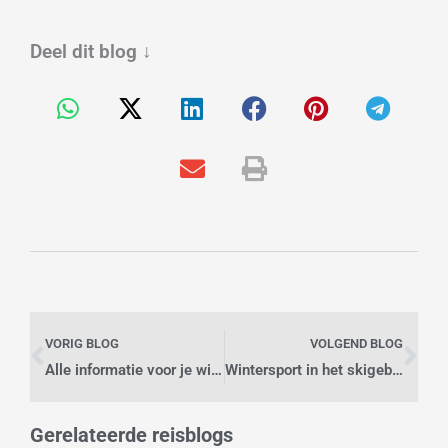
Deel dit blog
↓
Vorige
Vo
VORIG BLOG
VOLGEND BLOG
Alle informatie voor je wintersport vakantie
Wintersport in het skigebied Valle d’Aosta in Italië
Gerelateerde reisblogs