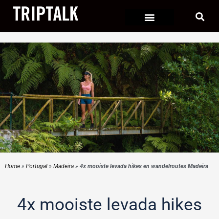
Ga
naar
de
inhoud
Home
»
Portugal
»
Madeira
»
4x mooiste levada hikes en wandelroutes Madeira
4x mooiste levada hikes