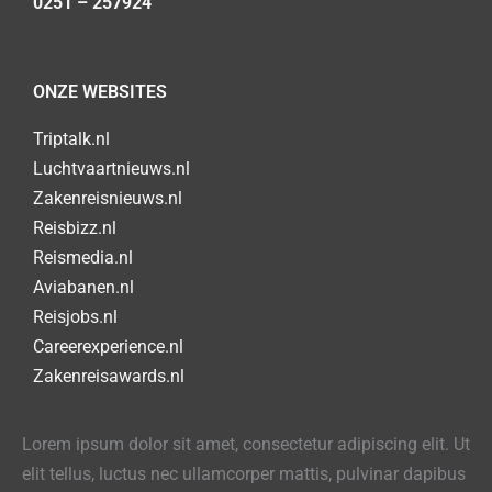
0251 – 257924
ONZE WEBSITES
Triptalk.nl
Luchtvaartnieuws.nl
Zakenreisnieuws.nl
Reisbizz.nl
Reismedia.nl
Aviabanen.nl
Reisjobs.nl
Careerexperience.nl
Zakenreisawards.nl
Lorem ipsum dolor sit amet, consectetur adipiscing elit. Ut
elit tellus, luctus nec ullamcorper mattis, pulvinar dapibus