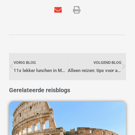
Vorige
Vo
VORIG BLOG
VOLGEND BLOG
11x lekker lunchen in Madrid doe je bij deze spots
Alleen reizen: tips voor als je alleen op reis gaat
Gerelateerde reisblogs