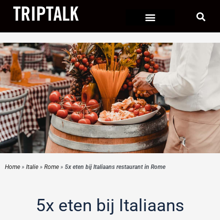
Ga
naar
de
inhoud
Home
»
Italie
»
Rome
»
5x eten bij Italiaans restaurant in Rome
5x eten bij Italiaans