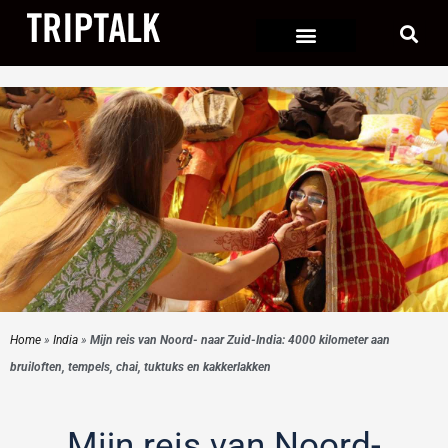
Ga
naar
de
inhoud
Home
»
India
»
Mijn reis van Noord- naar Zuid-India: 4000 kilometer aan
bruiloften, tempels, chai, tuktuks en kakkerlakken
Mijn reis van Noord-