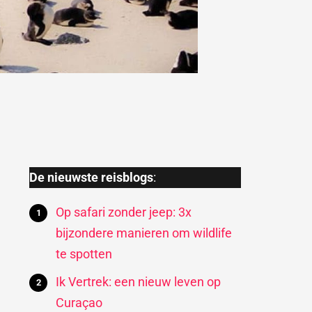
De nieuwste reisblogs
:
Op safari zonder jeep: 3x
bijzondere manieren om wildlife
te spotten
Ik Vertrek: een nieuw leven op
Curaçao