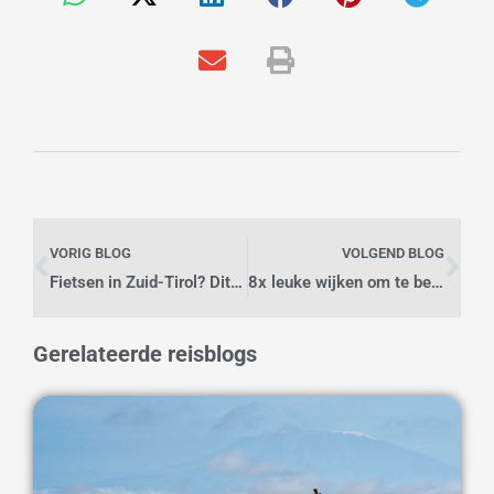
Vorige
Vo
VORIG BLOG
VOLGEND BLOG
Fietsen in Zuid-Tirol? Dit zijn de meest spectaculaire routes
8x leuke wijken om te bezoeken in Seoul, Zuid-Korea
Gerelateerde reisblogs