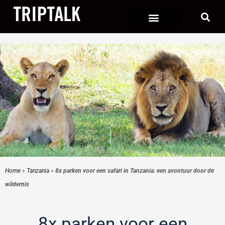
Ga
naar
de
inhoud
Home
»
Tanzania
»
8x parken voor een safari in Tanzania: een avontuur door de
wildernis
8x parken voor een