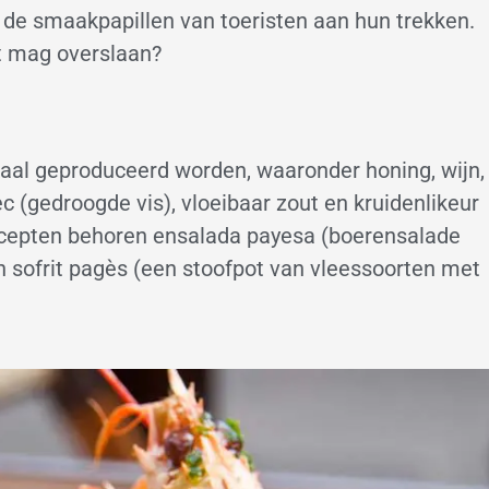
de smaakpapillen van toeristen aan hun trekken.
t mag overslaan?
kaal geproduceerd worden, waaronder honing, wijn,
ec (gedroogde vis), vloeibaar zout en kruidenlikeur
e recepten behoren ensalada payesa (boerensalade
en sofrit pagès (een stoofpot van vleessoorten met