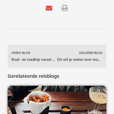
Vorige
Vo
VORIG BLOG
VOLGEND BLOG
Boat- en roadtrip vanuit Thessaloniki, Griekenland
Dit wil je weten over must-visit Sydney Opera House
Gerelateerde reisblogs