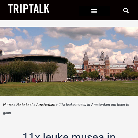
Ga
naar
de
inhoud
Home
»
Nederland
»
Amsterdam
»
11x leuke musea in Amsterdam om heen te
gaan
11x leuke musea in