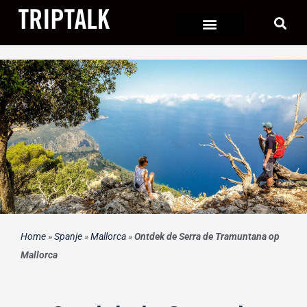
Ga
naar
de
inhoud
Home
»
Spanje
»
Mallorca
»
Ontdek de Serra de Tramuntana op
Mallorca