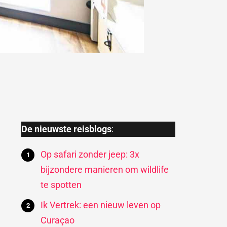
De nieuwste reisblogs
:
Op safari zonder jeep: 3x
bijzondere manieren om wildlife
te spotten
Ik Vertrek: een nieuw leven op
Curaçao