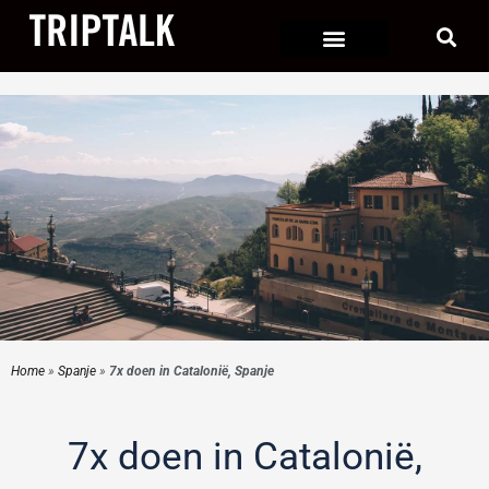
Ga
naar
de
inhoud
Home
»
Spanje
»
7x doen in Catalonië, Spanje
7x doen in Catalonië,