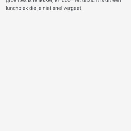
groentes is té lekker, en door het uitzicht is dit een
lunchplek die je niet snel vergeet.