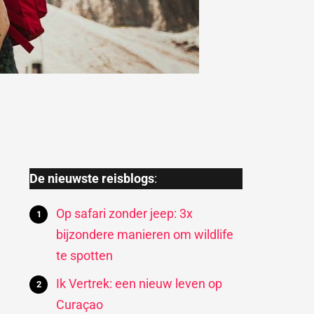
De nieuwste reisblogs
:
Op safari zonder jeep: 3x
bijzondere manieren om wildlife
te spotten
Ik Vertrek: een nieuw leven op
Curaçao