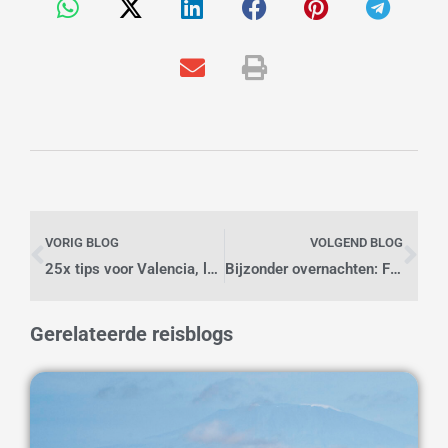
Vorige
Vo
VORIG BLOG
VOLGEND BLOG
25x tips voor Valencia, leuk voor je stedentrip!
Bijzonder overnachten: Floaten door Khao Sok National Park
Gerelateerde reisblogs