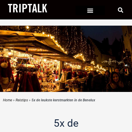
Ga
naar
de
inhoud
Home
»
Reistips
»
5x de leukste kerstmarkten in de Benelux
5x de