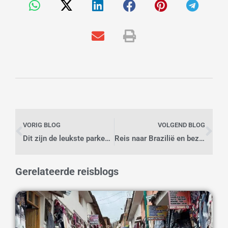
Vorige
Vo
VORIG BLOG
VOLGEND BLOG
Dit zijn de leukste parken in Amsterdam om te bezoeken
Reis naar Brazilië en bezoek Fortaleza & Cumbuco
Gerelateerde reisblogs