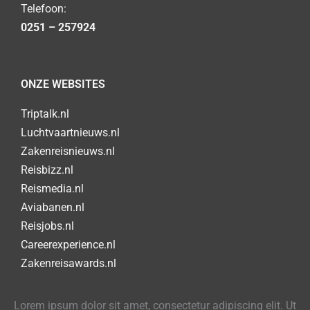
Telefoon:
0251 – 257924
ONZE WEBSITES
Triptalk.nl
Luchtvaartnieuws.nl
Zakenreisnieuws.nl
Reisbizz.nl
Reismedia.nl
Aviabanen.nl
Reisjobs.nl
Careerexperience.nl
Zakenreisawards.nl
Lorem ipsum dolor sit amet, consectetur adipiscing elit. Ut