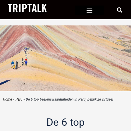
Ga
naar
de
inhoud
Home
»
Peru
»
De 6 top bezienswaardigheden in Peru, bekijk ze virtueel
De 6 top