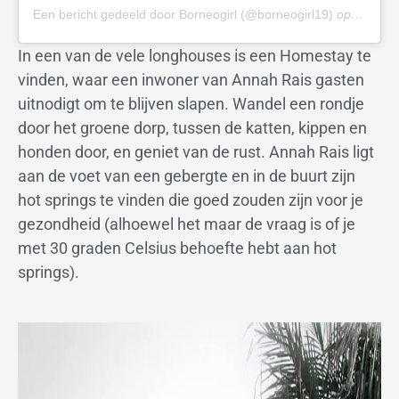
Een bericht gedeeld door Borneogirl (@borneogirl19)
op
26 Dec 
In een van de vele longhouses is een Homestay te
vinden, waar een inwoner van Annah Rais gasten
uitnodigt om te blijven slapen. Wandel een rondje
door het groene dorp, tussen de katten, kippen en
honden door, en geniet van de rust. Annah Rais ligt
aan de voet van een gebergte en in de buurt zijn
hot springs te vinden die goed zouden zijn voor je
gezondheid (alhoewel het maar de vraag is of je
met 30 graden Celsius behoefte hebt aan hot
springs).