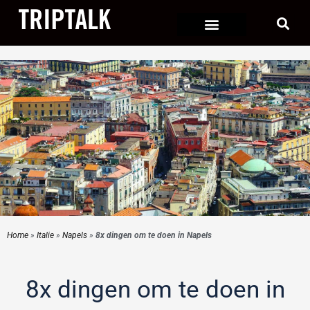
Ga
naar
de
inhoud
Home
»
Italie
»
Napels
»
8x dingen om te doen in Napels
8x dingen om te doen in