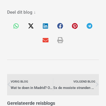
Deel dit blog
↓
Vorige
Vo
VORIG BLOG
VOLGEND BLOG
Wat te doen in Madrid? Ontdek wat de stad te bieden heeft!
5x de mooiste stranden van Zakynthos
Gerelateerde reisblogs