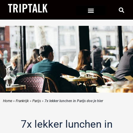
Ga
naar
de
inhoud
Home
»
Frankrijk
»
Parijs
»
7x lekker lunchen in Parijs doe je hier
7x lekker lunchen in