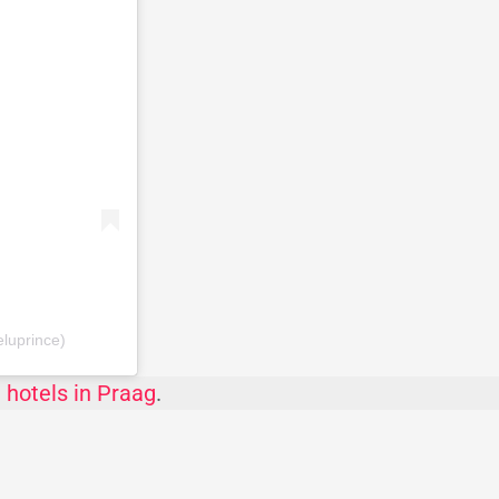
luprince)
 hotels in Praag
.