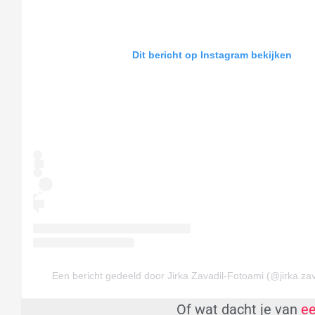
Dit bericht op Instagram bekijken
Een bericht gedeeld door Jirka Zavadil-Fotoami (@jirka.zav
Of wat dacht je van
ee