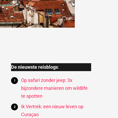
De nieuwste reisblogs
:
Op safari zonder jeep: 3x
bijzondere manieren om wildlife
te spotten
Ik Vertrek: een nieuw leven op
Curaçao