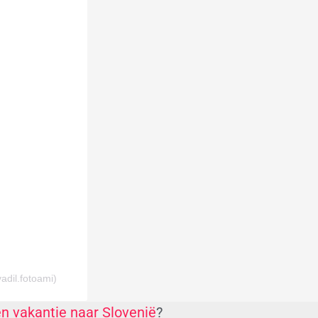
adil.fotoami)
n vakantie naar Slovenië
?